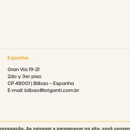
Espanha
Gran Vía 19-21
2do y 3er piso
CP 48001 | Bilbao – Espanha
E-mail: bilbao@briganti.com.br
 a navegação. Ao navegar e permanecer no site, você consen