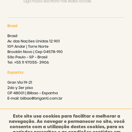
Siga nosso escritório nas redes sociais
Brasil
Brasil
Av. das Nações Unidas 12.901
10º Andar | Torre Norte
Brooklin Novo | Cep 04578-910
São Paulo – SP – Brasil
Tel. +55 11 97055- 3906
Espanha
Gran Vía 19-21
2do y 3er piso
CP 48001 | Bilbao – Espanha
E-mail: bilbao@briganti.com.br
Este site usa cookies para facilitar e melhorar a
navegação. Ao navegar e permanecer no site, você
consente com a utilização destes cookies, para os
©2021 BRIGANTI. TODOS OS DIREITOS RESERVADOS.