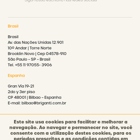
Brasil
Brasil
Av. das Nações Unidas 12.901
10º Andar | Torre Norte
Brooklin Novo | Cep 04578-910
São Paulo – SP – Brasil
Tel. +55 11 97055- 3906
Espanha
Gran Vía 19-21
2do y 3er piso
CP 48001 | Bilbao – Espanha
E-mail: bilbao@briganti.com.br
Este site usa cookies para facilitar e melhorar a
navegação. Ao navegar e permanecer no site, você
consente com a utilização destes cookies, para os
©2021 BRIGANTI. TODOS OS DIREITOS RESERVADOS.
períodos prescritos e as condições contidas em