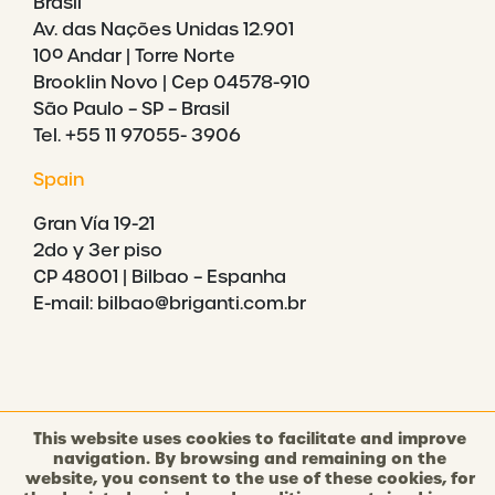
Brasil
Av. das Nações Unidas 12.901
10º Andar | Torre Norte
Brooklin Novo | Cep 04578-910
São Paulo – SP – Brasil
Tel. +55 11 97055- 3906
Spain
Gran Vía 19-21
2do y 3er piso
CP 48001 | Bilbao – Espanha
E-mail: bilbao@briganti.com.br
This website uses cookies to facilitate and improve
navigation. By browsing and remaining on the
©2021 BRIGANTI. ALL RIGHTS RESERVED.
website, you consent to the use of these cookies, for