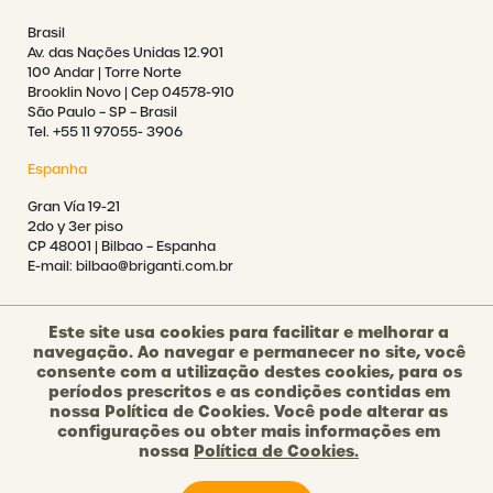
Brasil
Av. das Nações Unidas 12.901
10º Andar | Torre Norte
Brooklin Novo | Cep 04578-910
São Paulo – SP – Brasil
Tel. +55 11 97055- 3906
Espanha
Gran Vía 19-21
2do y 3er piso
CP 48001 | Bilbao – Espanha
E-mail: bilbao@briganti.com.br
Este site usa cookies para facilitar e melhorar a
navegação. Ao navegar e permanecer no site, você
consente com a utilização destes cookies, para os
©2021 BRIGANTI. TODOS OS DIREITOS RESERVADOS.
períodos prescritos e as condições contidas em
nossa Política de Cookies. Você pode alterar as
configurações ou obter mais informações em
POLÍTICA DE PRIVACIDADE
nossa
Política de Cookies.