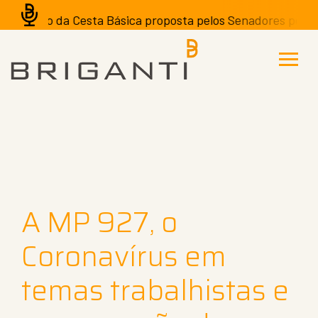
nção da Cesta Básica proposta pelos Senadores pode ter ef
A MP 927, o
Coronavírus em
temas trabalhistas e