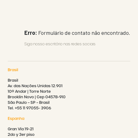
Erro:
Formulário de contato não encontrado.
Siga nosso escritório nas redes sociais
Brasil
Brasil
Av. das Nações Unidas 12.901
10º Andar | Torre Norte
Brooklin Novo | Cep 04578-910
São Paulo – SP – Brasil
Tel. +55 11 97055- 3906
Espanha
Gran Vía 19-21
2do y 3er piso