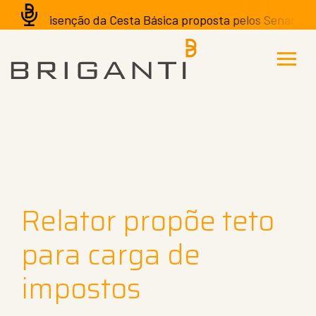
A isenção da Cesta Básica proposta pelos Senadores p
Relator propõe teto
para carga de
impostos