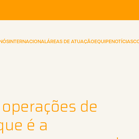
A
 NÓS
INTERNACIONAL
ÁREAS DE ATUAÇÃO
EQUIPE
NOTÍCIAS
C
 operações de
que é a