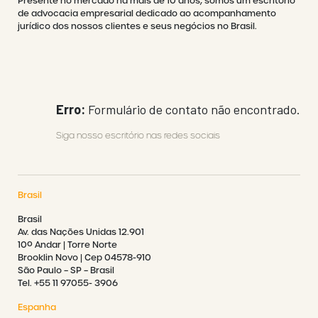
Presente no mercado há mais de 10 anos, somos um escritório
de advocacia empresarial dedicado ao acompanhamento
jurídico dos nossos clientes e seus negócios no Brasil.
Erro:
Formulário de contato não encontrado.
Siga nosso escritório nas redes sociais
Brasil
Brasil
Av. das Nações Unidas 12.901
10º Andar | Torre Norte
Brooklin Novo | Cep 04578-910
São Paulo – SP – Brasil
Tel. +55 11 97055- 3906
Espanha