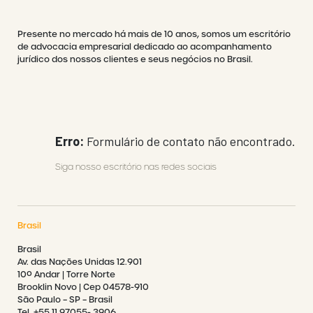
Presente no mercado há mais de 10 anos, somos um escritório
de advocacia empresarial dedicado ao acompanhamento
jurídico dos nossos clientes e seus negócios no Brasil.
Erro:
Formulário de contato não encontrado.
Siga nosso escritório nas redes sociais
Brasil
Brasil
Av. das Nações Unidas 12.901
10º Andar | Torre Norte
Brooklin Novo | Cep 04578-910
São Paulo – SP – Brasil
Tel. +55 11 97055- 3906