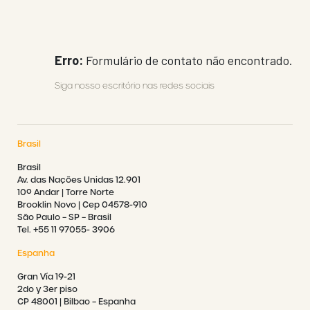
Erro:
Formulário de contato não encontrado.
Siga nosso escritório nas redes sociais
Brasil
Brasil
Av. das Nações Unidas 12.901
10º Andar | Torre Norte
Brooklin Novo | Cep 04578-910
São Paulo – SP – Brasil
Tel. +55 11 97055- 3906
Espanha
Gran Vía 19-21
2do y 3er piso
CP 48001 | Bilbao – Espanha