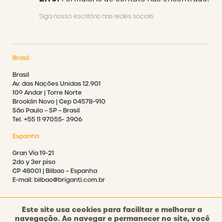
Siga nosso escritório nas redes sociais
Brasil
Brasil
Av. das Nações Unidas 12.901
10º Andar | Torre Norte
Brooklin Novo | Cep 04578-910
São Paulo – SP – Brasil
Tel. +55 11 97055- 3906
Espanha
Gran Vía 19-21
2do y 3er piso
CP 48001 | Bilbao – Espanha
E-mail: bilbao@briganti.com.br
Este site usa cookies para facilitar e melhorar a
navegação. Ao navegar e permanecer no site, você