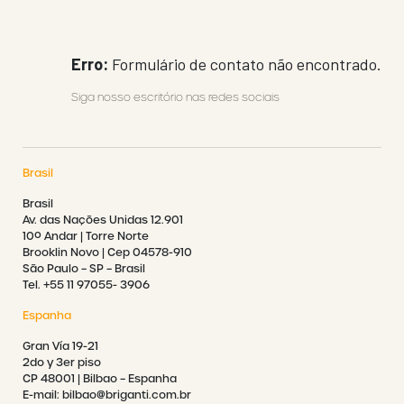
Erro:
Formulário de contato não encontrado.
Siga nosso escritório nas redes sociais
Brasil
Brasil
Av. das Nações Unidas 12.901
10º Andar | Torre Norte
Brooklin Novo | Cep 04578-910
São Paulo – SP – Brasil
Tel. +55 11 97055- 3906
Espanha
Gran Vía 19-21
2do y 3er piso
CP 48001 | Bilbao – Espanha
E-mail: bilbao@briganti.com.br