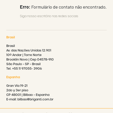
Erro:
Formulário de contato não encontrado.
Siga nosso escritório nas redes sociais
Brasil
Brasil
Av. das Nações Unidas 12.901
10º Andar | Torre Norte
Brooklin Novo | Cep 04578-910
São Paulo – SP – Brasil
Tel. +55 11 97055- 3906
Espanha
Gran Vía 19-21
2do y 3er piso
CP 48001 | Bilbao – Espanha
E-mail: bilbao@briganti.com.br