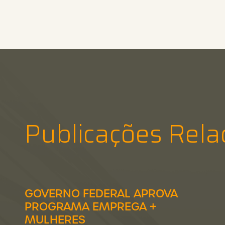
Publicações Rela
GOVERNO FEDERAL APROVA
PROGRAMA EMPREGA +
MULHERES