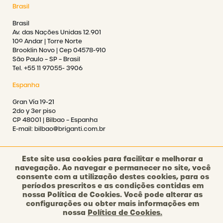
Brasil
Brasil
Av. das Nações Unidas 12.901
10º Andar | Torre Norte
Brooklin Novo | Cep 04578-910
São Paulo – SP – Brasil
Tel. +55 11 97055- 3906
Espanha
Gran Vía 19-21
2do y 3er piso
CP 48001 | Bilbao – Espanha
E-mail: bilbao@briganti.com.br
Este site usa cookies para facilitar e melhorar a
navegação. Ao navegar e permanecer no site, você
consente com a utilização destes cookies, para os
©2021 BRIGANTI. TODOS OS DIREITOS RESERVADOS.
períodos prescritos e as condições contidas em
nossa Política de Cookies. Você pode alterar as
configurações ou obter mais informações em
POLÍTICA DE PRIVACIDADE
nossa
Política de Cookies.