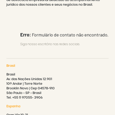
de advocacia empresarial dedicado ao acompanhamento
jurídico dos nossos clientes e seus negócios no Brasil.
Erro:
Formulário de contato não encontrado.
Siga nosso escritório nas redes sociais
Brasil
Brasil
Av. das Nações Unidas 12.901
10º Andar | Torre Norte
Brooklin Novo | Cep 04578-910
São Paulo – SP – Brasil
Tel. +55 11 97055- 3906
Espanha