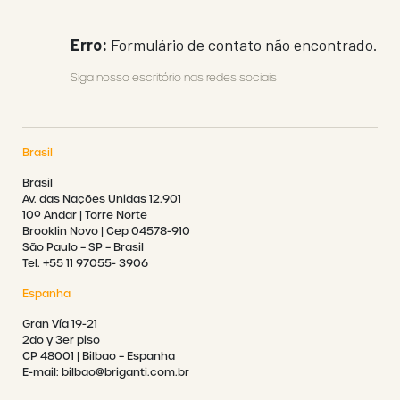
Erro:
Formulário de contato não encontrado.
Siga nosso escritório nas redes sociais
Brasil
Brasil
Av. das Nações Unidas 12.901
10º Andar | Torre Norte
Brooklin Novo | Cep 04578-910
São Paulo – SP – Brasil
Tel. +55 11 97055- 3906
Espanha
Gran Vía 19-21
2do y 3er piso
CP 48001 | Bilbao – Espanha
E-mail: bilbao@briganti.com.br