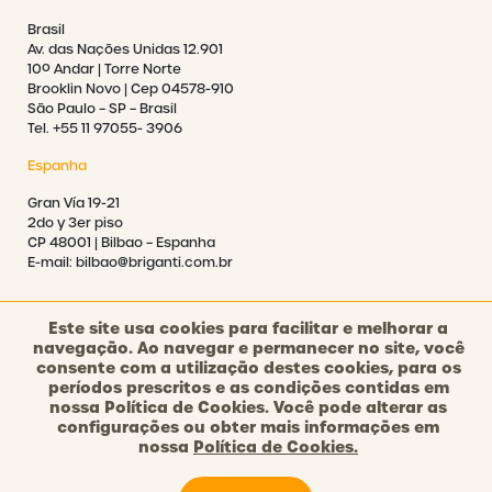
Brasil
Av. das Nações Unidas 12.901
10º Andar | Torre Norte
Brooklin Novo | Cep 04578-910
São Paulo – SP – Brasil
Tel. +55 11 97055- 3906
Espanha
Gran Vía 19-21
2do y 3er piso
CP 48001 | Bilbao – Espanha
E-mail: bilbao@briganti.com.br
Este site usa cookies para facilitar e melhorar a
navegação. Ao navegar e permanecer no site, você
consente com a utilização destes cookies, para os
©2021 BRIGANTI. TODOS OS DIREITOS RESERVADOS.
períodos prescritos e as condições contidas em
nossa Política de Cookies. Você pode alterar as
configurações ou obter mais informações em
POLÍTICA DE PRIVACIDADE
nossa
Política de Cookies.
POLÍTICA DE COOKIES