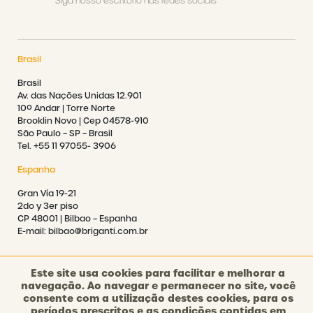
Siga nosso escritório nas redes sociais
Brasil
Brasil
Av. das Nações Unidas 12.901
10º Andar | Torre Norte
Brooklin Novo | Cep 04578-910
São Paulo – SP – Brasil
Tel. +55 11 97055- 3906
Espanha
Gran Vía 19-21
2do y 3er piso
CP 48001 | Bilbao – Espanha
E-mail: bilbao@briganti.com.br
Este site usa cookies para facilitar e melhorar a
navegação. Ao navegar e permanecer no site, você
consente com a utilização destes cookies, para os
©2021 BRIGANTI. TODOS OS DIREITOS RESERVADOS.
períodos prescritos e as condições contidas em