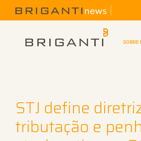
SOBRE
STJ define diretr
tributação e pen