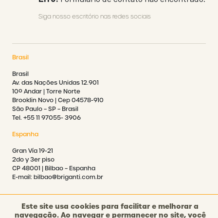
Siga nosso escritório nas redes sociais
Brasil
Brasil
Av. das Nações Unidas 12.901
10º Andar | Torre Norte
Brooklin Novo | Cep 04578-910
São Paulo – SP – Brasil
Tel. +55 11 97055- 3906
Espanha
Gran Vía 19-21
2do y 3er piso
CP 48001 | Bilbao – Espanha
E-mail: bilbao@briganti.com.br
Este site usa cookies para facilitar e melhorar a
navegação. Ao navegar e permanecer no site, você