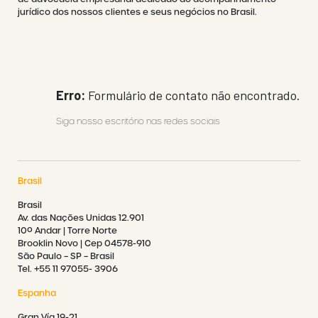
jurídico dos nossos clientes e seus negócios no Brasil.
Erro:
Formulário de contato não encontrado.
Siga nosso escritório nas redes sociais
Brasil
Brasil
Av. das Nações Unidas 12.901
10º Andar | Torre Norte
Brooklin Novo | Cep 04578-910
São Paulo – SP – Brasil
Tel. +55 11 97055- 3906
Espanha
Gran Vía 19-21