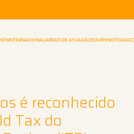
 NÓS
INTERNACIONAL
ÁREAS DE ATUAÇÃO
EQUIPE
NOTÍCIAS
C
os é reconhecido
ld Tax do