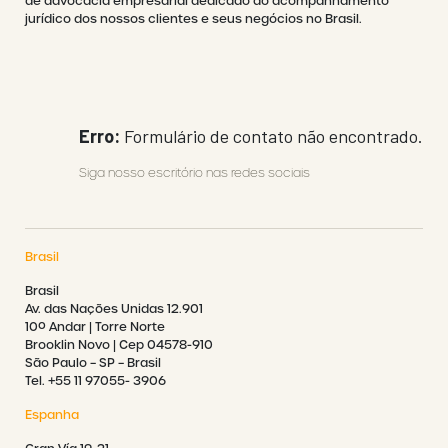
de advocacia empresarial dedicado ao acompanhamento
jurídico dos nossos clientes e seus negócios no Brasil.
Erro:
Formulário de contato não encontrado.
Siga nosso escritório nas redes sociais
Brasil
Brasil
Av. das Nações Unidas 12.901
10º Andar | Torre Norte
Brooklin Novo | Cep 04578-910
São Paulo – SP – Brasil
Tel. +55 11 97055- 3906
Espanha