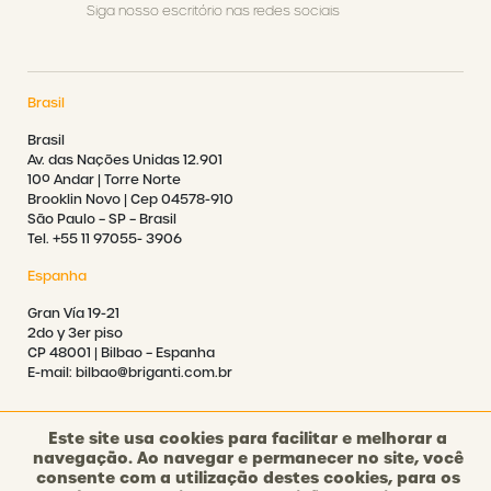
Siga nosso escritório nas redes sociais
Brasil
Brasil
Av. das Nações Unidas 12.901
10º Andar | Torre Norte
Brooklin Novo | Cep 04578-910
São Paulo – SP – Brasil
Tel. +55 11 97055- 3906
Espanha
Gran Vía 19-21
2do y 3er piso
CP 48001 | Bilbao – Espanha
E-mail: bilbao@briganti.com.br
Este site usa cookies para facilitar e melhorar a
navegação. Ao navegar e permanecer no site, você
consente com a utilização destes cookies, para os
©2021 BRIGANTI. TODOS OS DIREITOS RESERVADOS.