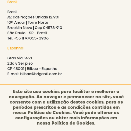
Brasil
Brasil
Av. das Nações Unidas 12.901
10º Andar | Torre Norte
Brooklin Novo | Cep 04578-910
São Paulo – SP – Brasil
Tel. +55 11 97055- 3906
Espanha
Gran Vía 19-21
2do y 3er piso
CP 48001 | Bilbao – Espanha
E-mail: bilbao@briganti.com.br
Este site usa cookies para facilitar e melhorar a
navegação. Ao navegar e permanecer no site, você
consente com a utilização destes cookies, para os
©2021 BRIGANTI. TODOS OS DIREITOS RESERVADOS.
períodos prescritos e as condições contidas em
nossa Política de Cookies. Você pode alterar as
configurações ou obter mais informações em
POLÍTICA DE PRIVACIDADE
nossa
Política de Cookies.