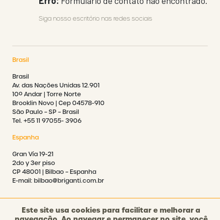
Erro:
Formulário de contato não encontrado.
Siga nosso escritório nas redes sociais
Brasil
Brasil
Av. das Nações Unidas 12.901
10º Andar | Torre Norte
Brooklin Novo | Cep 04578-910
São Paulo – SP – Brasil
Tel. +55 11 97055- 3906
Espanha
Gran Vía 19-21
2do y 3er piso
CP 48001 | Bilbao – Espanha
E-mail: bilbao@briganti.com.br
Este site usa cookies para facilitar e melhorar a
navegação. Ao navegar e permanecer no site, você