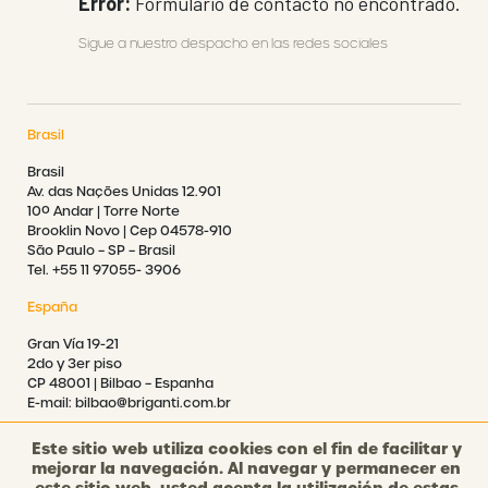
Error:
Formulario de contacto no encontrado.
Sigue a nuestro despacho en las redes sociales
Brasil
Brasil
Av. das Nações Unidas 12.901
10º Andar | Torre Norte
Brooklin Novo | Cep 04578-910
São Paulo – SP – Brasil
Tel. +55 11 97055- 3906
España
Gran Vía 19-21
2do y 3er piso
CP 48001 | Bilbao – Espanha
E-mail: bilbao@briganti.com.br
Este sitio web utiliza cookies con el fin de facilitar y
mejorar la navegación. Al navegar y permanecer en