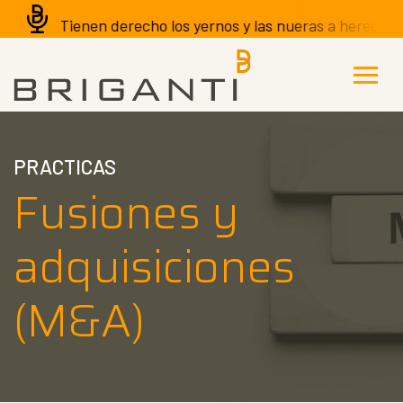
¿Tienen derecho los yernos y las nueras a heredar de s
PRACTICAS
Fusiones y
adquisiciones
(M&A)