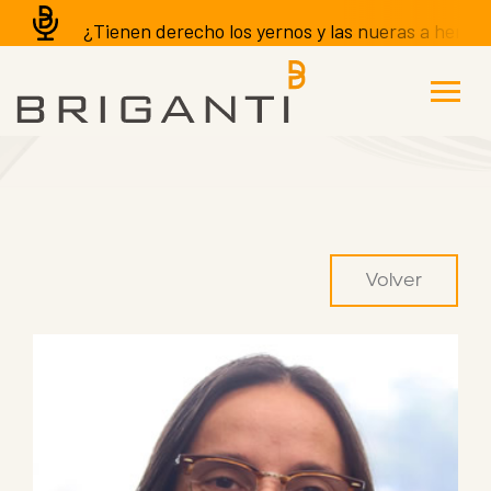
¿Tienen derecho los yernos y las nueras a heredar d
Volver